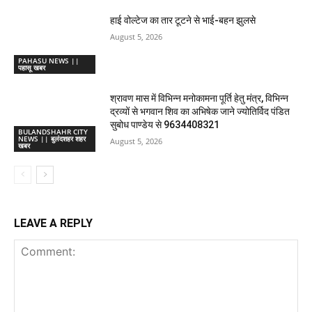
हाई वोल्टेज का तार टूटने से भाई-बहन झुलसे
August 5, 2026
PAHASU NEWS ||
पहासू खबर
श्रावण मास में विभिन्न मनोकामना पूर्ति हेतु मंत्र, विभिन्न
द्रव्यों से भगवान शिव का अभिषेक जाने ज्योतिर्विद पंडित
सुबोध पाण्डेय से 9634408321
BULANDSHAHR CITY
NEWS || बुलंदशहर शहर
August 5, 2026
खबर
LEAVE A REPLY