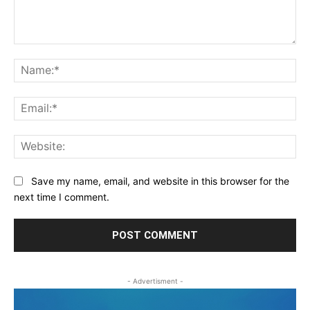
Comment:
Na
Ema
Web
Save my name, email, and website in this browser for the
next time I comment.
- Advertisment -