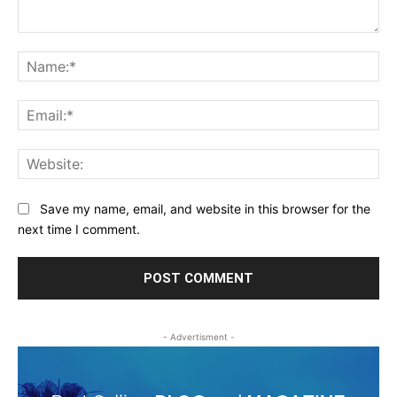
Comment:
Na
Ema
Web
Save my name, email, and website in this browser for the
next time I comment.
- Advertisment -