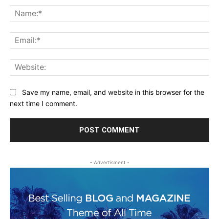
Na
Ema
Web
Save my name, email, and website in this browser for the
next time I comment.
- Advertisment -