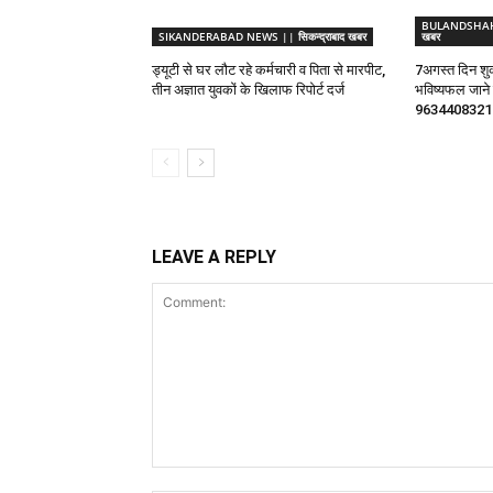
BULANDSHAHR 
SIKANDERABAD NEWS || सिकन्द्राबाद खबर
खबर
ड्यूटी से घर लौट रहे कर्मचारी व पिता से मारपीट,
7अगस्त दिन शुक
तीन अज्ञात युवकों के खिलाफ रिपोर्ट दर्ज
भविष्यफल जाने ज्
9634408321
LEAVE A REPLY
Comment: