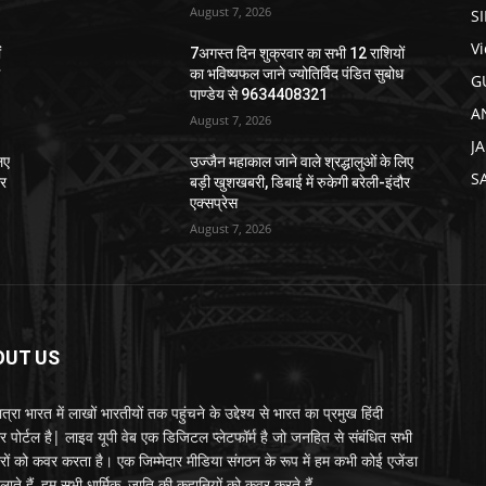
August 7, 2026
S
V
ं
7अगस्त दिन शुक्रवार का सभी 12 राशियों
ध
का भविष्यफल जाने ज्योतिर्विद पंडित सुबोध
G
पाण्डेय से 9634408321
A
August 7, 2026
J
िए
उज्जैन महाकाल जाने वाले श्रद्धालुओं के लिए
S
ौर
बड़ी खुशखबरी, डिबाई में रुकेगी बरेली-इंदौर
एक्सप्रेस
August 7, 2026
OUT US
्रा भारत में लाखों भारतीयों तक पहुंचने के उद्देश्य से भारत का प्रमुख हिंदी
र पोर्टल है| लाइव यूपी वेब एक डिजिटल प्लेटफॉर्म है जो जनहित से संबंधित सभी
रों को कवर करता है। एक जिम्मेदार मीडिया संगठन के रूप में हम कभी कोई एजेंडा
लाते हैं, हम सभी धार्मिक, जाति की कहानियों को कवर करते हैं