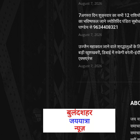
August 7, 2026
7अगस्त दिन शुक्रवार का सभी 12 राशियो
का भविष्यफल जाने ज्योतिर्विद पंडित सुबो
पाण्डेय से 9634408321
August 7, 2026
उज्जैन महाकाल जाने वाले श्रद्धालुओं के ल
बड़ी खुशखबरी, डिबाई में रुकेगी बरेली-इंद
एक्सप्रेस
August 7, 2026
AB
जय यात
समाचा
समाचा
नहीं च