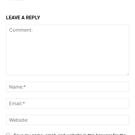
LEAVE A REPLY
Comment:
Na
Ema
Web