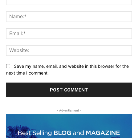
Comment:
Na
Ema
Web
Save my name, email, and website in this browser for the
next time I comment.
- Advertisment -