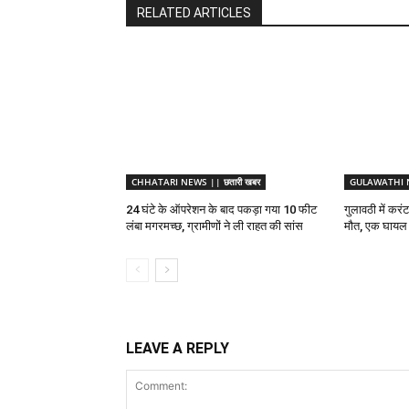
RELATED ARTICLES
CHHATARI NEWS || छतारी खबर
GULAWATHI NE
24 घंटे के ऑपरेशन के बाद पकड़ा गया 10 फीट
गुलावठी में करं
लंबा मगरमच्छ, ग्रामीणों ने ली राहत की सांस
मौत, एक घायल
LEAVE A REPLY