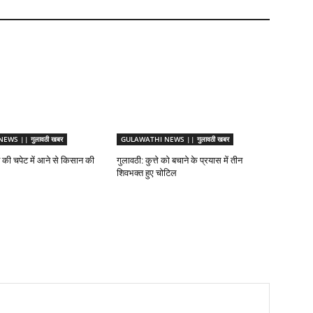
WS || गुलावठी खबर
GULAWATHI NEWS || गुलावठी खबर
ट की चपेट में आने से किसान की
गुलावठी: कुत्ते को बचाने के प्रयास में तीन
शिवभक्त हुए चोटिल