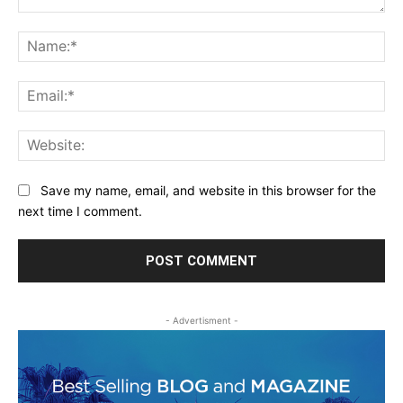
Comment:
Na
Ema
Web
Save my name, email, and website in this browser for the
next time I comment.
- Advertisment -