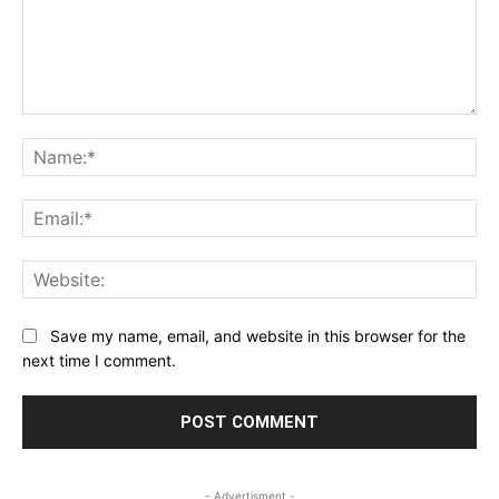
Comment:
Na
Ema
Web
Save my name, email, and website in this browser for the
next time I comment.
- Advertisment -