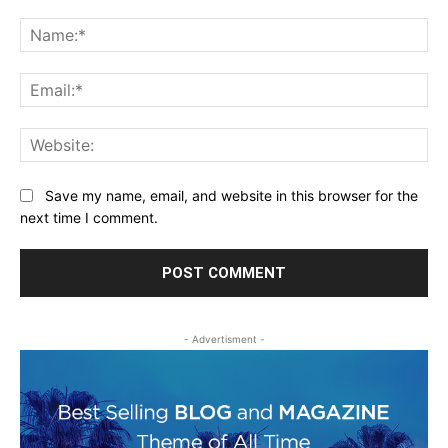
Comment:
Na
Ema
Web
Save my name, email, and website in this browser for the
next time I comment.
- Advertisment -