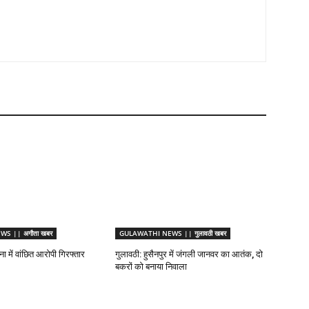
S || अगौता खबर
GULAWATHI NEWS || गुलावठी खबर
 में वांछित आरोपी गिरफ्तार
गुलावठी: हुसैनपुर में जंगली जानवर का आतंक, दो
बकरों को बनाया निवाला