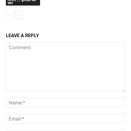
NEWS || बुलंदशहर शहर
खबर
LEAVE A REPLY
Comment:
Na
Ema