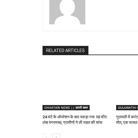
RELATED ARTICLES
CHHATARI NEWS || छतारी खबर
GULAWATHI NE
24 घंटे के ऑपरेशन के बाद पकड़ा गया 10 फीट
गुलावठी में करं
लंबा मगरमच्छ, ग्रामीणों ने ली राहत की सांस
मौत, एक घायल