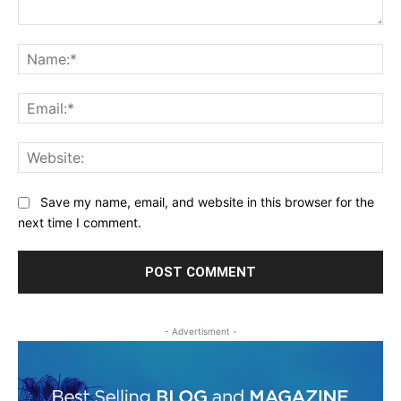
Comment:
Na
Ema
Web
Save my name, email, and website in this browser for the
next time I comment.
- Advertisment -