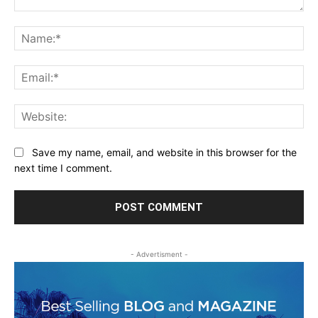
Comment:
Na
Ema
Web
Save my name, email, and website in this browser for the
next time I comment.
- Advertisment -