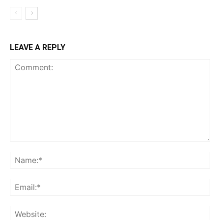
LEAVE A REPLY
Comment:
Na
Ema
Web