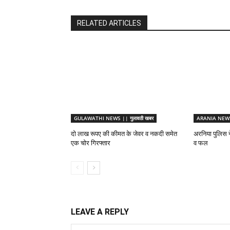
RELATED ARTICLES
GULAWATHI NEWS || गुलावठी खबर
ARANIA NEWS 
दो लाख रूपए की कीमत के जेवर व नकदी समेत
अरनिया पुलिस ने
एक चोर गिरफ्तार
व फल
LEAVE A REPLY