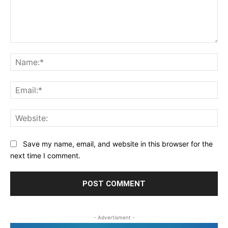
Comment:
Na
Ema
Web
Save my name, email, and website in this browser for the
next time I comment.
- Advertisment -