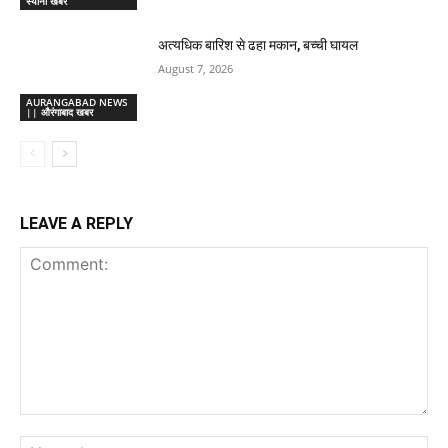
स्याना खबर
अत्यधिक बारिश से ढहा मकान, बच्ची घायल
August 7, 2026
AURANGABAD NEWS
|| औरंगाबाद खबर
LEAVE A REPLY
Comment:
Na