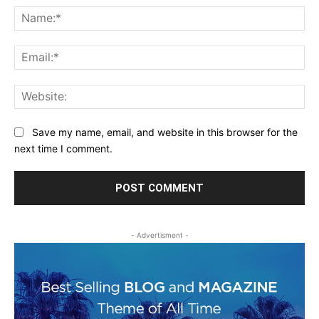
Na
Ema
Web
Save my name, email, and website in this browser for the
next time I comment.
- Advertisment -