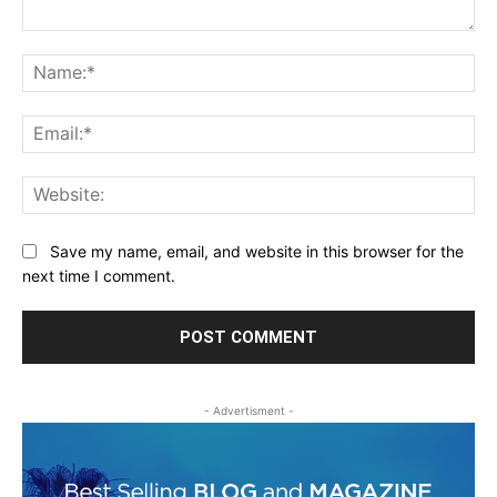
Comment:
Na
Ema
Web
Save my name, email, and website in this browser for the
next time I comment.
- Advertisment -