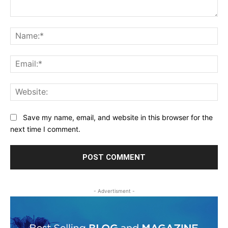
Comment:
Na
Ema
Web
Save my name, email, and website in this browser for the
next time I comment.
- Advertisment -