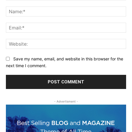
Comment:
Na
Ema
Web
Save my name, email, and website in this browser for the
next time I comment.
- Advertisment -