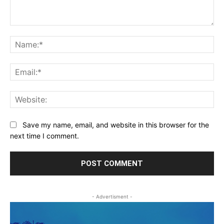
Comment:
Na
Ema
Web
Save my name, email, and website in this browser for the
next time I comment.
- Advertisment -