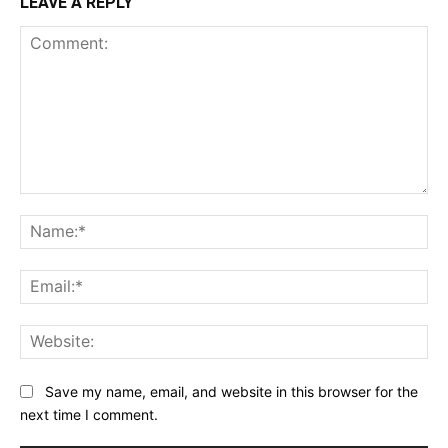
LEAVE A REPLY
Comment:
Na
Ema
Web
Save my name, email, and website in this browser for the
next time I comment.