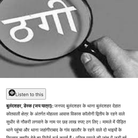
Listen to this
बुलंदशहर, डेस्क (जय यात्रा):
जनपद बुलंदशहर के थाना बुलंदशहर देहात
कोतवाली क्षेत्र के अंतर्गत मोहल्ला आवास विकास कॉलोनी द्वितीय के रहने वाले
सुधीर से नौकरी लगवाने के नाम पर छह लाख रुपए ठग लिए। मामले में पीड़ित
थाने पहुंचा और थाना जहांगीराबाद के गांव खालौर के रहने वाले दो भाइयों के
खिलाफ तहरीर देते हुए रिपोर्ट दर्ज कराई हैं। पुलिस मामले की जांच में जुटी हुई