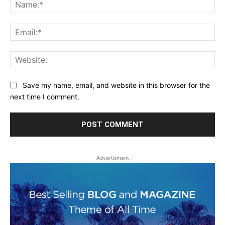
Na
Ema
Web
Save my name, email, and website in this browser for the
next time I comment.
- Advertisment -