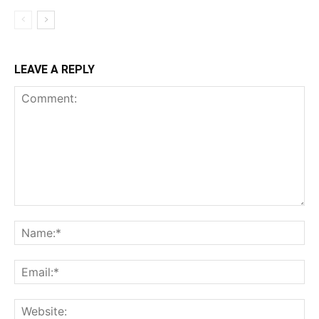
LEAVE A REPLY
Comment:
Na
Ema
Web