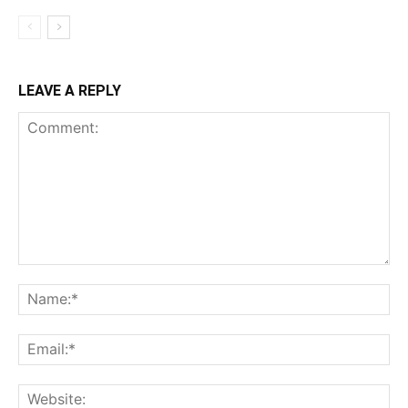
LEAVE A REPLY
Comment:
Na
Ema
Web