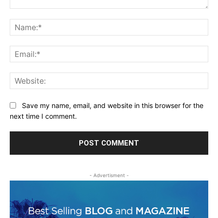
Comment:
Na
Ema
Web
Save my name, email, and website in this browser for the
next time I comment.
- Advertisment -