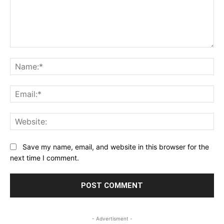
Comment:
Na
Ema
Web
Save my name, email, and website in this browser for the
next time I comment.
- Advertisment -