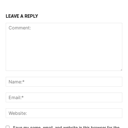
LEAVE A REPLY
Comment:
Na
Ema
Web
Save my name, email, and website in this browser for the