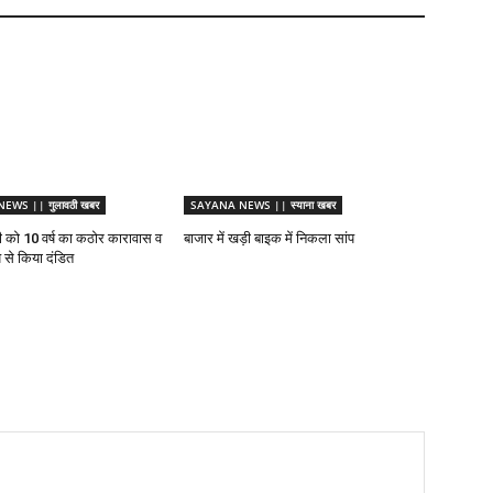
WS || गुलावठी खबर
SAYANA NEWS || स्याना खबर
पी को 10 वर्ष का कठोर कारावास व
बाजार में खड़ी बाइक में निकला सांप
 से किया दंडित