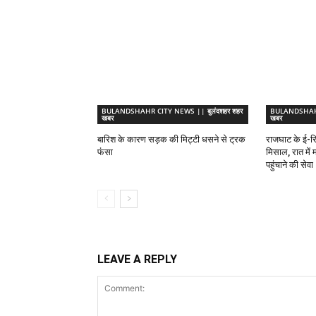
BULANDSHAHR CITY NEWS || बुलंदशहर शहर
BULANDSHAHR 
खबर
खबर
बारिश के कारण सड़क की मिट्टी धसने से ट्रक
राजघाट के ई-र
फंसा
मिसाल, रात में म
पहुंचाने की सेवा
LEAVE A REPLY