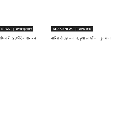
EWS || अहमदगढ़ खबर
AHAAR NEWS || आहार खबर
 सेंधमारी, 28 पेटियां शराब व
बारिश से ढहा मकान, हुआ लाखों का नुकसान