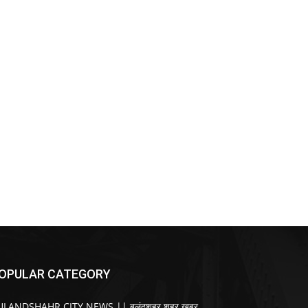
OPULAR CATEGORY
ULANDSHAHR CITY NEWS || बुलंदशहर शहर खबर