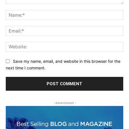
Comment:
Na
Ema
Web
Save my name, email, and website in this browser for the
next time I comment.
- Advertisment -