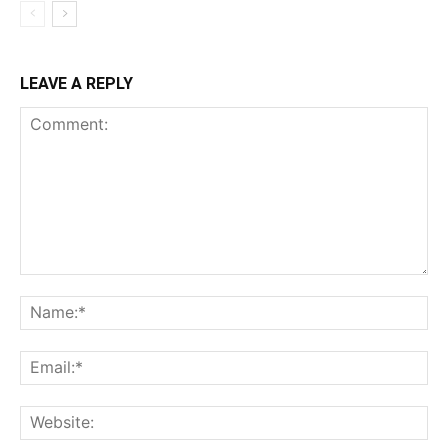
LEAVE A REPLY
Comment:
Na
Ema
Web