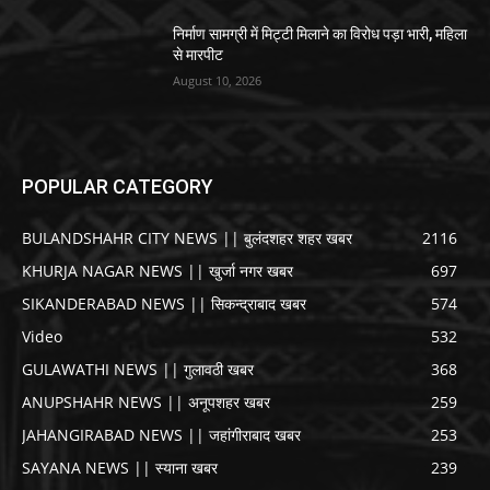
निर्माण सामग्री में मिट्टी मिलाने का विरोध पड़ा भारी, महिला
से मारपीट
August 10, 2026
POPULAR CATEGORY
BULANDSHAHR CITY NEWS || बुलंदशहर शहर खबर
2116
KHURJA NAGAR NEWS || खुर्जा नगर खबर
697
SIKANDERABAD NEWS || सिकन्द्राबाद खबर
574
Video
532
GULAWATHI NEWS || गुलावठी खबर
368
ANUPSHAHR NEWS || अनूपशहर खबर
259
JAHANGIRABAD NEWS || जहांगीराबाद खबर
253
SAYANA NEWS || स्याना खबर
239