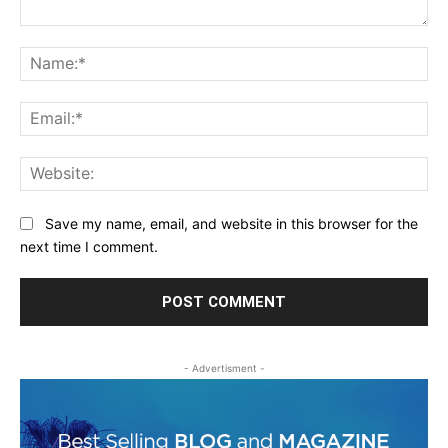
Comment:
Na
Ema
Web
Save my name, email, and website in this browser for the
next time I comment.
- Advertisment -