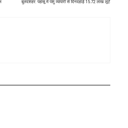
ल
बुलंदशहर: पहासू में पशु व्यापारी से दिनदहाड़े 15.72 लाख लूटे