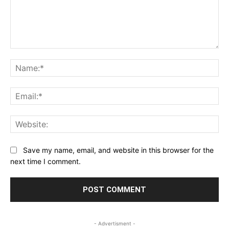
Comment:
Na
Ema
Web
Save my name, email, and website in this browser for the
next time I comment.
- Advertisment -