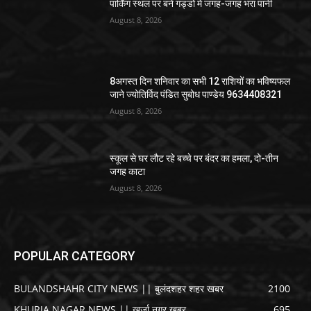
पार्किंग स्थल पर बने गड्डों में जगह-जगह भरा पानी
August 8, 2026
8अगस्त दिन शनिवार का सभी 12 राशियों का भविष्यफल
जाने ज्योतिर्विद पंडित सुबोध पाण्डेय 9634408321
August 8, 2026
स्कूल से घर लौट रहे बच्चे पर बंदर का हमला, दो-तीन
जगह काटा
August 8, 2026
POPULAR CATEGORY
BULANDSHAHR CITY NEWS || बुलंदशहर शहर खबर
2100
KHURJA NAGAR NEWS || खुर्जा नगर खबर
695