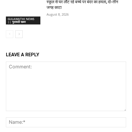
स्कूल से घर लौट रहे बच्चे पर बंदर का हमला, दो-तीन
जगह काटा
August 8, 2026
GULAWATHI NEWS
|| गुलावठी खबर
LEAVE A REPLY
Comment:
Na